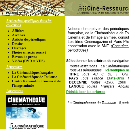
Recherches spécifiques dans les
collections
Notices descriptives des périodique
Affiches
française, de la Cinémathèque de To
Archives
Cinéma et de l'image animée, consul
Articles de périodiques
Les titres Cinémagazine et Paris-Ph
Dessins
coopération avec la BNF.
(Consulter 
Ouvrages
périodiques)
Photos en accés réservé
Revues de presse
Sélectionner les critères de navigation
Vidéos (DVD et VHS)
Toutes institutions
La Cinémathèque 
Répertoires
Tous les périodiques
Périodiques n
La Cinémathèque française
TITRE
Tous
AB
C
DE
F
GHI
La Cinémathèque de Toulouse
PAYS
Tous
France
Etats-Unis
Centre National du Cinéma et de
DECENNIE
Toutes
<1900
1900
l'image animée
LANGUE
Toutes
Français
Anglai
Partenaires
Réinitialiser les critères
La Cinémathèque de Toulouse - 0 péri