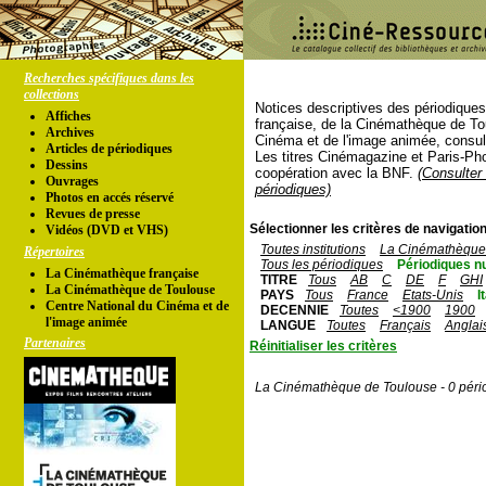
Recherches spécifiques dans les
collections
Notices descriptives des périodique
Affiches
française, de la Cinémathèque de To
Archives
Cinéma et de l'image animée, consul
Articles de périodiques
Les titres Cinémagazine et Paris-Ph
Dessins
coopération avec la BNF.
(Consulter 
Ouvrages
périodiques)
Photos en accés réservé
Revues de presse
Sélectionner les critères de navigation
Vidéos (DVD et VHS)
Toutes institutions
La Cinémathèque 
Répertoires
Tous les périodiques
Périodiques n
La Cinémathèque française
TITRE
Tous
AB
C
DE
F
GHI
La Cinémathèque de Toulouse
PAYS
Tous
France
Etats-Unis
I
Centre National du Cinéma et de
DECENNIE
Toutes
<1900
1900
l'image animée
LANGUE
Toutes
Français
Anglai
Partenaires
Réinitialiser les critères
La Cinémathèque de Toulouse - 0 péri