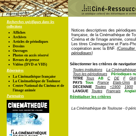
Recherches spécifiques dans les
collections
Notices descriptives des périodique
Affiches
française, de la Cinémathèque de To
Archives
Cinéma et de l'image animée, consul
Articles de périodiques
Les titres Cinémagazine et Paris-Ph
Dessins
coopération avec la BNF.
(Consulter 
Ouvrages
périodiques)
Photos en accés réservé
Revues de presse
Sélectionner les critères de navigation
Vidéos (DVD et VHS)
Toutes institutions
La Cinémathèque 
Répertoires
Tous les périodiques
Périodiques n
La Cinémathèque française
TITRE
Tous
AB
C
DE
F
GHI
La Cinémathèque de Toulouse
PAYS
Tous
France
Etats-Unis
I
Centre National du Cinéma et de
DECENNIE
Toutes
<1900
1900
l'image animée
LANGUE
Toutes
Français
Anglai
Partenaires
Réinitialiser les critères
La Cinémathèque de Toulouse - 0 péri