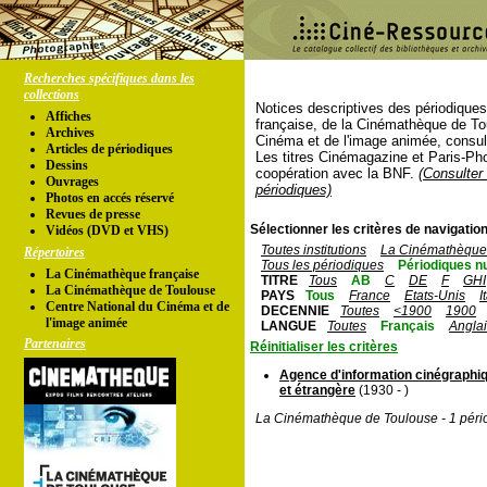
Recherches spécifiques dans les
collections
Notices descriptives des périodique
Affiches
française, de la Cinémathèque de To
Archives
Cinéma et de l'image animée, consul
Articles de périodiques
Les titres Cinémagazine et Paris-Ph
Dessins
coopération avec la BNF.
(Consulter 
Ouvrages
périodiques)
Photos en accés réservé
Revues de presse
Sélectionner les critères de navigation
Vidéos (DVD et VHS)
Toutes institutions
La Cinémathèque 
Répertoires
Tous les périodiques
Périodiques n
La Cinémathèque française
TITRE
Tous
AB
C
DE
F
GHI
La Cinémathèque de Toulouse
PAYS
Tous
France
Etats-Unis
I
Centre National du Cinéma et de
DECENNIE
Toutes
<1900
1900
l'image animée
LANGUE
Toutes
Français
Angla
Partenaires
Réinitialiser les critères
Agence d'information cinégraphiq
et étrangère
(1930 - )
La Cinémathèque de Toulouse - 1 péri