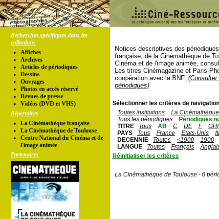
Recherches spécifiques dans les
collections
Notices descriptives des périodique
Affiches
française, de la Cinémathèque de To
Archives
Cinéma et de l'image animée, consul
Articles de périodiques
Les titres Cinémagazine et Paris-Ph
Dessins
coopération avec la BNF.
(Consulter 
Ouvrages
périodiques)
Photos en accés réservé
Revues de presse
Sélectionner les critères de navigation
Vidéos (DVD et VHS)
Toutes institutions
La Cinémathèque 
Répertoires
Tous les périodiques
Périodiques n
La Cinémathèque française
TITRE
Tous
AB
C
DE
F
GHI
La Cinémathèque de Toulouse
PAYS
Tous
France
Etats-Unis
I
Centre National du Cinéma et de
DECENNIE
Toutes
<1900
1900
l'image animée
LANGUE
Toutes
Français
Anglai
Partenaires
Réinitialiser les critères
La Cinémathèque de Toulouse - 0 péri