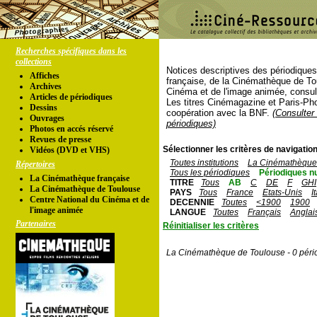
Recherches spécifiques dans les
collections
Notices descriptives des périodique
Affiches
française, de la Cinémathèque de To
Archives
Cinéma et de l'image animée, consul
Articles de périodiques
Les titres Cinémagazine et Paris-Ph
Dessins
coopération avec la BNF.
(Consulter 
Ouvrages
périodiques)
Photos en accés réservé
Revues de presse
Sélectionner les critères de navigation
Vidéos (DVD et VHS)
Toutes institutions
La Cinémathèque 
Répertoires
Tous les périodiques
Périodiques n
La Cinémathèque française
TITRE
Tous
AB
C
DE
F
GHI
La Cinémathèque de Toulouse
PAYS
Tous
France
Etats-Unis
I
Centre National du Cinéma et de
DECENNIE
Toutes
<1900
1900
l'image animée
LANGUE
Toutes
Français
Anglai
Partenaires
Réinitialiser les critères
La Cinémathèque de Toulouse - 0 péri