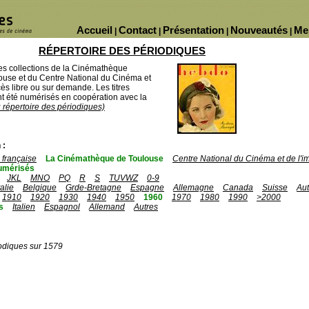
Accueil
Contact
Présentation
Nouveautés
Me
|
|
|
|
RÉPERTOIRE DES PÉRIODIQUES
des collections de la Cinémathèque
ouse et du Centre National du Cinéma et
ès libre ou sur demande. Les titres
 été numérisés en coopération avec la
u répertoire des périodiques)
 :
française
La Cinémathèque de Toulouse
Centre National du Cinéma et de l'
umérisés
JKL
MNO
PQ
R
S
TUVWZ
0-9
talie
Belgique
Grde-Bretagne
Espagne
Allemagne
Canada
Suisse
Aut
1910
1920
1930
1940
1950
1960
1970
1980
1990
>2000
s
Italien
Espagnol
Allemand
Autres
odiques sur 1579