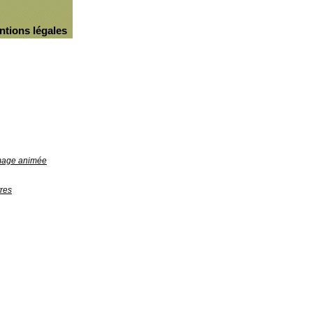
ntions légales
image animée
res