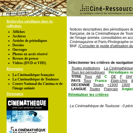
Recherches spécifiques dans les
collections
Notices descriptives des périodiques 
Affiches
française, de la Cinémathèque de Toul
Archives
de l'image animée, consultables en acc
Articles de périodiques
Cinémagazine et Paris-Photographe ont
Dessins
BNF.
(Consulter le guide d'utilisation d
Ouvrages
Photos en accés réservé
Revues de presse
Sélectionner les critères de navigation
Vidéos (DVD et VHS)
Toutes institutions
La Cinémathèque 
Répertoires
Tous les périodiques
Périodiques n
La Cinémathèque française
TITRE
Tous
AB
C
DE
F
GHI
La Cinémathèque de Toulouse
PAYS
Tous
France
Etats-Unis
I
Centre National du Cinéma et de
DECENNIE
Toutes
<1900
1900
l'image animée
LANGUE
Toutes
Français
Anglai
Partenaires
Réinitialiser les critères
La Cinémathèque de Toulouse - 0 péri