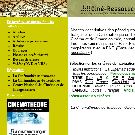
Recherches spécifiques dans les
collections
Notices descriptives des périodique
Affiches
française, de la Cinémathèque de To
Archives
Cinéma et de l'image animée, consul
Articles de périodiques
Les titres Cinémagazine et Paris-Ph
Dessins
coopération avec la BNF.
(Consulter 
Ouvrages
périodiques)
Photos en accés réservé
Revues de presse
Sélectionner les critères de navigation
Vidéos (DVD et VHS)
Toutes institutions
La Cinémathèque 
Répertoires
Tous les périodiques
Périodiques n
La Cinémathèque française
TITRE
Tous
AB
C
DE
F
GHI
La Cinémathèque de Toulouse
PAYS
Tous
France
Etats-Unis
I
Centre National du Cinéma et de
DECENNIE
Toutes
<1900
1900
l'image animée
LANGUE
Toutes
Français
Anglai
Partenaires
Réinitialiser les critères
La Cinémathèque de Toulouse - 0 péri