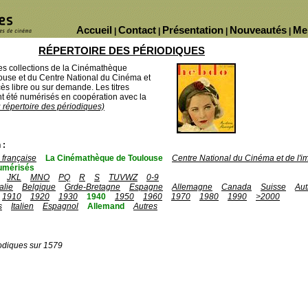
Accueil
Contact
Présentation
Nouveautés
Me
|
|
|
|
RÉPERTOIRE DES PÉRIODIQUES
des collections de la Cinémathèque
ouse et du Centre National du Cinéma et
ès libre ou sur demande. Les titres
 été numérisés en coopération avec la
u répertoire des périodiques)
 :
française
La Cinémathèque de Toulouse
Centre National du Cinéma et de l'
umérisés
JKL
MNO
PQ
R
S
TUVWZ
0-9
talie
Belgique
Grde-Bretagne
Espagne
Allemagne
Canada
Suisse
Aut
1910
1920
1930
1940
1950
1960
1970
1980
1990
>2000
s
Italien
Espagnol
Allemand
Autres
odiques sur 1579