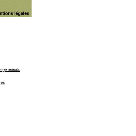
ntions légales
image animée
res