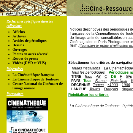
Recherches spécifiques dans les
collections
Notices descriptives des périodiques 
Affiches
française, de la Cinémathèque de Toul
Archives
de l'image animée, consultables en acc
Articles de périodiques
Cinémagazine et Paris-Photographe ont
Dessins
BNF.
(Consulter le guide d'utilisation d
Ouvrages
Photos en accés réservé
Revues de presse
Sélectionner les critères de navigation
Vidéos (DVD et VHS)
Toutes institutions
La Cinémathèque 
Répertoires
Tous les périodiques
Périodiques n
La Cinémathèque française
TITRE
Tous
AB
C
DE
F
GHI
La Cinémathèque de Toulouse
PAYS
Tous
France
Etats-Unis
I
Centre National du Cinéma et de
DECENNIE
Toutes
<1900
1900
l'image animée
LANGUE
Toutes
Français
Anglai
Partenaires
Réinitialiser les critères
La Cinémathèque de Toulouse - 0 péri