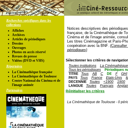
Recherches spécifiques dans les
collections
Notices descriptives des périodique
Affiches
française, de la Cinémathèque de To
Archives
Cinéma et de l'image animée, consul
Articles de périodiques
Les titres Cinémagazine et Paris-Ph
Dessins
coopération avec la BNF.
(Consulter 
Ouvrages
périodiques)
Photos en accés réservé
Revues de presse
Sélectionner les critères de navigation
Vidéos (DVD et VHS)
Toutes institutions
La Cinémathèque 
Répertoires
Tous les périodiques
Périodiques n
La Cinémathèque française
TITRE
Tous
AB
C
DE
F
GHI
La Cinémathèque de Toulouse
PAYS
Tous
France
Etats-Unis
I
Centre National du Cinéma et de
DECENNIE
Toutes
<1900
1900
l'image animée
LANGUE
Toutes
Français
Anglai
Partenaires
Réinitialiser les critères
La Cinémathèque de Toulouse - 0 péri