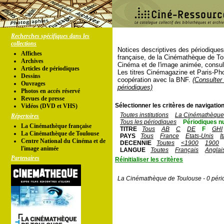
Recherches spécifiques dans les
collections
Notices descriptives des périodique
Affiches
française, de la Cinémathèque de To
Archives
Cinéma et de l'image animée, consul
Articles de périodiques
Les titres Cinémagazine et Paris-Ph
Dessins
coopération avec la BNF.
(Consulter 
Ouvrages
périodiques)
Photos en accés réservé
Revues de presse
Sélectionner les critères de navigation
Vidéos (DVD et VHS)
Toutes institutions
La Cinémathèque 
Répertoires
Tous les périodiques
Périodiques n
La Cinémathèque française
TITRE
Tous
AB
C
DE
F
GHI
La Cinémathèque de Toulouse
PAYS
Tous
France
Etats-Unis
I
Centre National du Cinéma et de
DECENNIE
Toutes
<1900
1900
l'image animée
LANGUE
Toutes
Français
Anglai
Partenaires
Réinitialiser les critères
La Cinémathèque de Toulouse - 0 péri