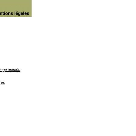
ntions légales
image animée
res