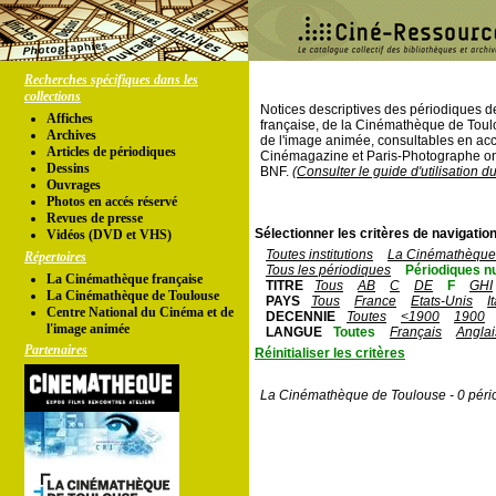
Recherches spécifiques dans les
collections
Notices descriptives des périodiques 
Affiches
française, de la Cinémathèque de Toul
Archives
de l'image animée, consultables en acc
Articles de périodiques
Cinémagazine et Paris-Photographe ont
Dessins
BNF.
(Consulter le guide d'utilisation d
Ouvrages
Photos en accés réservé
Revues de presse
Sélectionner les critères de navigation
Vidéos (DVD et VHS)
Toutes institutions
La Cinémathèque 
Répertoires
Tous les périodiques
Périodiques n
La Cinémathèque française
TITRE
Tous
AB
C
DE
F
GHI
La Cinémathèque de Toulouse
PAYS
Tous
France
Etats-Unis
I
Centre National du Cinéma et de
DECENNIE
Toutes
<1900
1900
l'image animée
LANGUE
Toutes
Français
Anglai
Partenaires
Réinitialiser les critères
La Cinémathèque de Toulouse - 0 péri