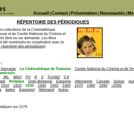
Accueil
Contact
Présentation
Nouveautés
Me
|
|
|
|
RÉPERTOIRE DES PÉRIODIQUES
des collections de la Cinémathèque
ouse et du Centre National du Cinéma et
ès libre ou sur demande. Les titres
 été numérisés en coopération avec la
u répertoire des périodiques)
 :
française
La Cinémathèque de Toulouse
Centre National du Cinéma et de l'
umérisés
JKL
MNO
PQ
R
S
TUVWZ
0-9
talie
Belgique
Grde-Bretagne
Espagne
Allemagne
Canada
Suisse
Aut
1910
1920
1930
1940
1950
1960
1970
1980
1990
>2000
s
Italien
Espagnol
Allemand
Autres
odiques sur 1579