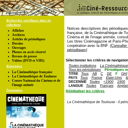
Recherches spécifiques dans les
collections
Notices descriptives des périodique
Affiches
française, de la Cinémathèque de To
Archives
Cinéma et de l'image animée, consul
Articles de périodiques
Les titres Cinémagazine et Paris-Ph
Dessins
coopération avec la BNF.
(Consulter 
Ouvrages
périodiques)
Photos en accés réservé
Revues de presse
Sélectionner les critères de navigation
Vidéos (DVD et VHS)
Toutes institutions
La Cinémathèque 
Répertoires
Tous les périodiques
Périodiques n
La Cinémathèque française
TITRE
Tous
AB
C
DE
F
GHI
La Cinémathèque de Toulouse
PAYS
Tous
France
Etats-Unis
I
Centre National du Cinéma et de
DECENNIE
Toutes
<1900
1900
l'image animée
LANGUE
Toutes
Français
Anglai
Partenaires
Réinitialiser les critères
La Cinémathèque de Toulouse - 0 péri