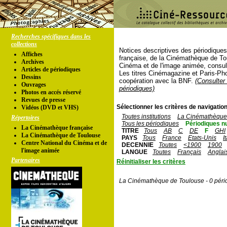
Recherches spécifiques dans les
collections
Notices descriptives des périodique
Affiches
française, de la Cinémathèque de To
Archives
Cinéma et de l'image animée, consul
Articles de périodiques
Les titres Cinémagazine et Paris-Ph
Dessins
coopération avec la BNF.
(Consulter 
Ouvrages
périodiques)
Photos en accés réservé
Revues de presse
Sélectionner les critères de navigation
Vidéos (DVD et VHS)
Toutes institutions
La Cinémathèque 
Répertoires
Tous les périodiques
Périodiques n
La Cinémathèque française
TITRE
Tous
AB
C
DE
F
GHI
La Cinémathèque de Toulouse
PAYS
Tous
France
Etats-Unis
I
Centre National du Cinéma et de
DECENNIE
Toutes
<1900
1900
l'image animée
LANGUE
Toutes
Français
Anglai
Partenaires
Réinitialiser les critères
La Cinémathèque de Toulouse - 0 péri