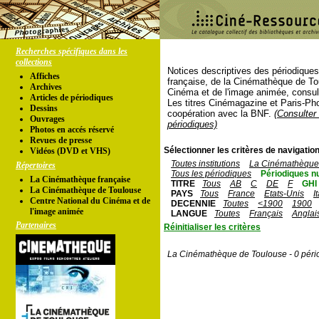
Recherches spécifiques dans les
collections
Notices descriptives des périodique
Affiches
française, de la Cinémathèque de To
Archives
Cinéma et de l'image animée, consul
Articles de périodiques
Les titres Cinémagazine et Paris-Ph
Dessins
coopération avec la BNF.
(Consulter 
Ouvrages
périodiques)
Photos en accés réservé
Revues de presse
Sélectionner les critères de navigation
Vidéos (DVD et VHS)
Toutes institutions
La Cinémathèque 
Répertoires
Tous les périodiques
Périodiques n
La Cinémathèque française
TITRE
Tous
AB
C
DE
F
GHI
La Cinémathèque de Toulouse
PAYS
Tous
France
Etats-Unis
I
Centre National du Cinéma et de
DECENNIE
Toutes
<1900
1900
l'image animée
LANGUE
Toutes
Français
Anglai
Partenaires
Réinitialiser les critères
La Cinémathèque de Toulouse - 0 péri