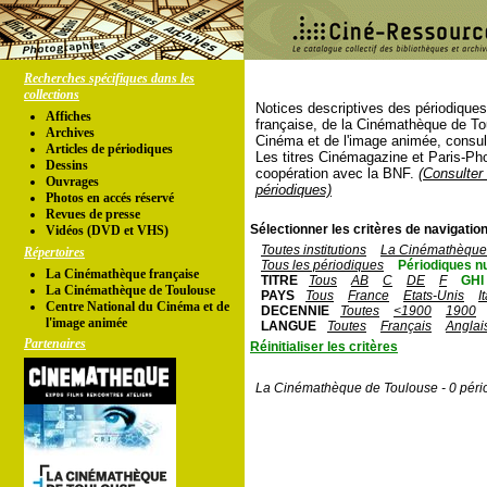
Recherches spécifiques dans les
collections
Notices descriptives des périodique
Affiches
française, de la Cinémathèque de To
Archives
Cinéma et de l'image animée, consul
Articles de périodiques
Les titres Cinémagazine et Paris-Ph
Dessins
coopération avec la BNF.
(Consulter 
Ouvrages
périodiques)
Photos en accés réservé
Revues de presse
Sélectionner les critères de navigation
Vidéos (DVD et VHS)
Toutes institutions
La Cinémathèque 
Répertoires
Tous les périodiques
Périodiques n
La Cinémathèque française
TITRE
Tous
AB
C
DE
F
GHI
La Cinémathèque de Toulouse
PAYS
Tous
France
Etats-Unis
I
Centre National du Cinéma et de
DECENNIE
Toutes
<1900
1900
l'image animée
LANGUE
Toutes
Français
Anglai
Partenaires
Réinitialiser les critères
La Cinémathèque de Toulouse - 0 péri