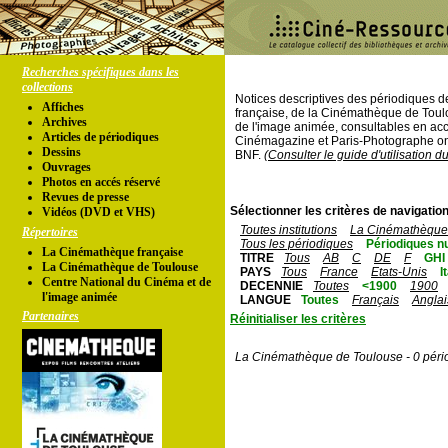
Recherches spécifiques dans les
collections
Notices descriptives des périodiques 
Affiches
française, de la Cinémathèque de Toul
Archives
de l'image animée, consultables en acc
Articles de périodiques
Cinémagazine et Paris-Photographe ont
Dessins
BNF.
(Consulter le guide d'utilisation d
Ouvrages
Photos en accés réservé
Revues de presse
Sélectionner les critères de navigation
Vidéos (DVD et VHS)
Toutes institutions
La Cinémathèque 
Répertoires
Tous les périodiques
Périodiques n
La Cinémathèque française
TITRE
Tous
AB
C
DE
F
GHI
La Cinémathèque de Toulouse
PAYS
Tous
France
Etats-Unis
I
Centre National du Cinéma et de
DECENNIE
Toutes
<1900
1900
l'image animée
LANGUE
Toutes
Français
Anglai
Partenaires
Réinitialiser les critères
La Cinémathèque de Toulouse - 0 péri