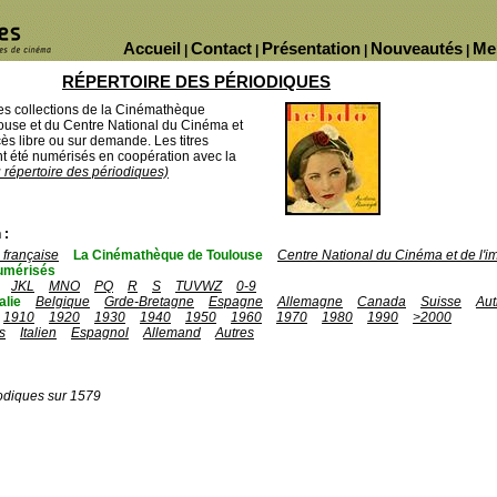
Accueil
Contact
Présentation
Nouveautés
Me
|
|
|
|
RÉPERTOIRE DES PÉRIODIQUES
des collections de la Cinémathèque
ouse et du Centre National du Cinéma et
ès libre ou sur demande. Les titres
 été numérisés en coopération avec la
u répertoire des périodiques)
 :
française
La Cinémathèque de Toulouse
Centre National du Cinéma et de l'
umérisés
JKL
MNO
PQ
R
S
TUVWZ
0-9
talie
Belgique
Grde-Bretagne
Espagne
Allemagne
Canada
Suisse
Aut
1910
1920
1930
1940
1950
1960
1970
1980
1990
>2000
s
Italien
Espagnol
Allemand
Autres
odiques sur 1579