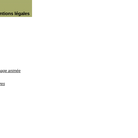
ntions légales
image animée
res