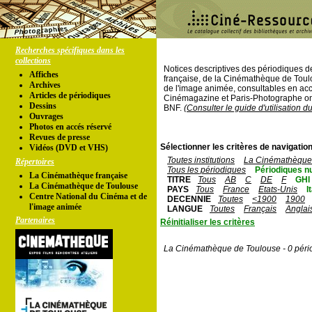
Recherches spécifiques dans les
collections
Notices descriptives des périodiques 
Affiches
française, de la Cinémathèque de Toul
Archives
de l'image animée, consultables en acc
Articles de périodiques
Cinémagazine et Paris-Photographe ont
Dessins
BNF.
(Consulter le guide d'utilisation d
Ouvrages
Photos en accés réservé
Revues de presse
Sélectionner les critères de navigation
Vidéos (DVD et VHS)
Toutes institutions
La Cinémathèque 
Répertoires
Tous les périodiques
Périodiques n
La Cinémathèque française
TITRE
Tous
AB
C
DE
F
GHI
La Cinémathèque de Toulouse
PAYS
Tous
France
Etats-Unis
I
Centre National du Cinéma et de
DECENNIE
Toutes
<1900
1900
l'image animée
LANGUE
Toutes
Français
Anglai
Partenaires
Réinitialiser les critères
La Cinémathèque de Toulouse - 0 péri