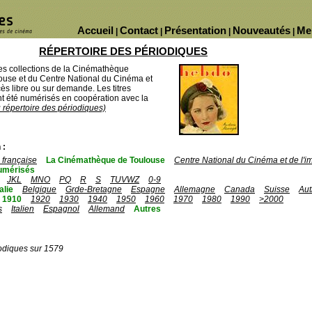
Accueil
Contact
Présentation
Nouveautés
Me
|
|
|
|
RÉPERTOIRE DES PÉRIODIQUES
des collections de la Cinémathèque
ouse et du Centre National du Cinéma et
ès libre ou sur demande. Les titres
 été numérisés en coopération avec la
u répertoire des périodiques)
 :
française
La Cinémathèque de Toulouse
Centre National du Cinéma et de l'
umérisés
JKL
MNO
PQ
R
S
TUVWZ
0-9
talie
Belgique
Grde-Bretagne
Espagne
Allemagne
Canada
Suisse
Aut
1910
1920
1930
1940
1950
1960
1970
1980
1990
>2000
s
Italien
Espagnol
Allemand
Autres
odiques sur 1579