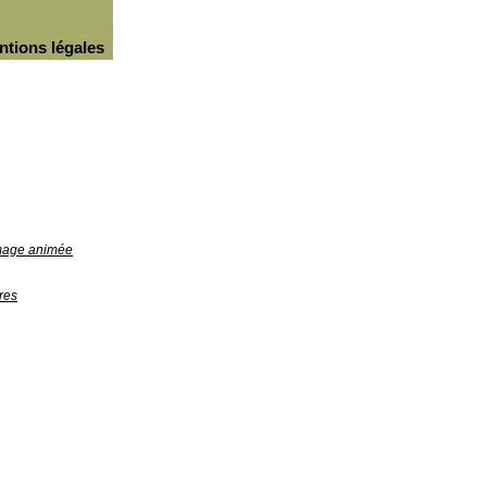
ntions légales
image animée
res