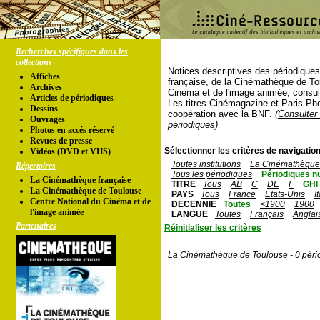
Recherches spécifiques dans les
collections
Notices descriptives des périodique
Affiches
française, de la Cinémathèque de To
Archives
Cinéma et de l'image animée, consul
Articles de périodiques
Les titres Cinémagazine et Paris-Ph
Dessins
coopération avec la BNF.
(Consulter 
Ouvrages
périodiques)
Photos en accés réservé
Revues de presse
Sélectionner les critères de navigation
Vidéos (DVD et VHS)
Toutes institutions
La Cinémathèque 
Répertoires
Tous les périodiques
Périodiques n
La Cinémathèque française
TITRE
Tous
AB
C
DE
F
GHI
La Cinémathèque de Toulouse
PAYS
Tous
France
Etats-Unis
I
Centre National du Cinéma et de
DECENNIE
Toutes
<1900
1900
l'image animée
LANGUE
Toutes
Français
Anglai
Partenaires
Réinitialiser les critères
La Cinémathèque de Toulouse - 0 péri