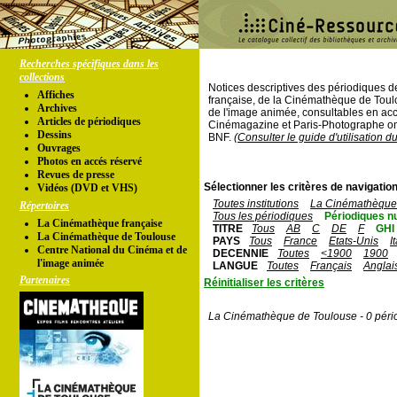
Recherches spécifiques dans les
collections
Notices descriptives des périodiques 
Affiches
française, de la Cinémathèque de Toul
Archives
de l'image animée, consultables en acc
Articles de périodiques
Cinémagazine et Paris-Photographe ont
Dessins
BNF.
(Consulter le guide d'utilisation d
Ouvrages
Photos en accés réservé
Revues de presse
Sélectionner les critères de navigation
Vidéos (DVD et VHS)
Toutes institutions
La Cinémathèque 
Répertoires
Tous les périodiques
Périodiques n
La Cinémathèque française
TITRE
Tous
AB
C
DE
F
GHI
La Cinémathèque de Toulouse
PAYS
Tous
France
Etats-Unis
I
Centre National du Cinéma et de
DECENNIE
Toutes
<1900
1900
l'image animée
LANGUE
Toutes
Français
Anglai
Partenaires
Réinitialiser les critères
La Cinémathèque de Toulouse - 0 péri