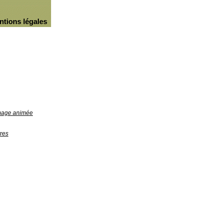
ntions légales
image animée
res