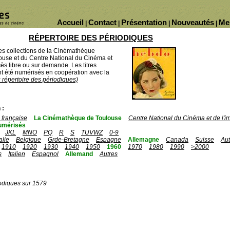
Accueil
Contact
Présentation
Nouveautés
Me
|
|
|
|
RÉPERTOIRE DES PÉRIODIQUES
des collections de la Cinémathèque
ouse et du Centre National du Cinéma et
ès libre ou sur demande. Les titres
 été numérisés en coopération avec la
u répertoire des périodiques)
 :
française
La Cinémathèque de Toulouse
Centre National du Cinéma et de l'
umérisés
JKL
MNO
PQ
R
S
TUVWZ
0-9
talie
Belgique
Grde-Bretagne
Espagne
Allemagne
Canada
Suisse
Aut
1910
1920
1930
1940
1950
1960
1970
1980
1990
>2000
s
Italien
Espagnol
Allemand
Autres
odiques sur 1579