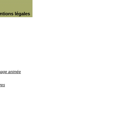
ntions légales
image animée
res