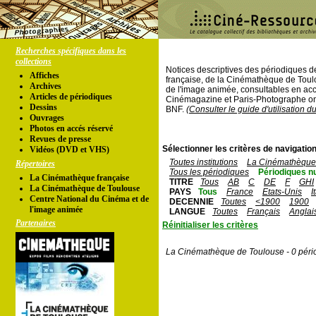
Recherches spécifiques dans les
collections
Notices descriptives des périodiques 
Affiches
française, de la Cinémathèque de Toul
Archives
de l'image animée, consultables en acc
Articles de périodiques
Cinémagazine et Paris-Photographe ont
Dessins
BNF.
(Consulter le guide d'utilisation d
Ouvrages
Photos en accés réservé
Revues de presse
Sélectionner les critères de navigation
Vidéos (DVD et VHS)
Toutes institutions
La Cinémathèque 
Répertoires
Tous les périodiques
Périodiques n
La Cinémathèque française
TITRE
Tous
AB
C
DE
F
GHI
La Cinémathèque de Toulouse
PAYS
Tous
France
Etats-Unis
I
Centre National du Cinéma et de
DECENNIE
Toutes
<1900
1900
l'image animée
LANGUE
Toutes
Français
Anglai
Partenaires
Réinitialiser les critères
La Cinémathèque de Toulouse - 0 péri