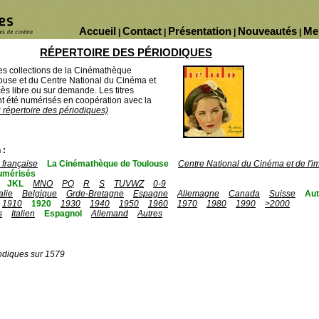
Accueil
Contact
Présentation
Nouveautés
Me
|
|
|
|
RÉPERTOIRE DES PÉRIODIQUES
des collections de la Cinémathèque
ouse et du Centre National du Cinéma et
ès libre ou sur demande. Les titres
 été numérisés en coopération avec la
u répertoire des périodiques)
 :
française
La Cinémathèque de Toulouse
Centre National du Cinéma et de l'
umérisés
JKL
MNO
PQ
R
S
TUVWZ
0-9
talie
Belgique
Grde-Bretagne
Espagne
Allemagne
Canada
Suisse
Aut
1910
1920
1930
1940
1950
1960
1970
1980
1990
>2000
s
Italien
Espagnol
Allemand
Autres
odiques sur 1579