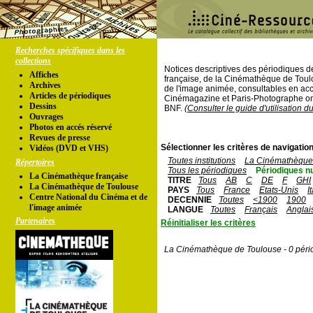
Recherches spécifiques dans les
collections
Notices descriptives des périodiques 
Affiches
française, de la Cinémathèque de Toul
Archives
de l'image animée, consultables en acc
Articles de périodiques
Cinémagazine et Paris-Photographe ont
Dessins
BNF.
(Consulter le guide d'utilisation d
Ouvrages
Photos en accés réservé
Revues de presse
Sélectionner les critères de navigation
Vidéos (DVD et VHS)
Toutes institutions
La Cinémathèque 
Répertoires
Tous les périodiques
Périodiques n
La Cinémathèque française
TITRE
Tous
AB
C
DE
F
GHI
La Cinémathèque de Toulouse
PAYS
Tous
France
Etats-Unis
I
Centre National du Cinéma et de
DECENNIE
Toutes
<1900
1900
l'image animée
LANGUE
Toutes
Français
Anglai
Partenaires
Réinitialiser les critères
La Cinémathèque de Toulouse - 0 péri