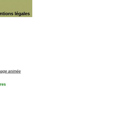
ntions légales
image animée
res