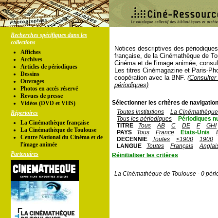
Recherches spécifiques dans les
collections
Notices descriptives des périodique
Affiches
française, de la Cinémathèque de To
Archives
Cinéma et de l'image animée, consul
Articles de périodiques
Les titres Cinémagazine et Paris-Ph
Dessins
coopération avec la BNF.
(Consulter 
Ouvrages
périodiques)
Photos en accés réservé
Revues de presse
Sélectionner les critères de navigation
Vidéos (DVD et VHS)
Toutes institutions
La Cinémathèque 
Répertoires
Tous les périodiques
Périodiques n
La Cinémathèque française
TITRE
Tous
AB
C
DE
F
GHI
La Cinémathèque de Toulouse
PAYS
Tous
France
Etats-Unis
Centre National du Cinéma et de
DECENNIE
Toutes
<1900
1900
l'image animée
LANGUE
Toutes
Français
Anglai
Partenaires
Réinitialiser les critères
La Cinémathèque de Toulouse - 0 péri