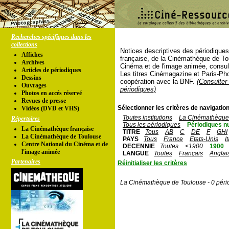
Recherches spécifiques dans les
collections
Notices descriptives des périodique
Affiches
française, de la Cinémathèque de To
Archives
Cinéma et de l'image animée, consul
Articles de périodiques
Les titres Cinémagazine et Paris-Ph
Dessins
coopération avec la BNF.
(Consulter 
Ouvrages
périodiques)
Photos en accés réservé
Revues de presse
Sélectionner les critères de navigation
Vidéos (DVD et VHS)
Toutes institutions
La Cinémathèque 
Répertoires
Tous les périodiques
Périodiques n
La Cinémathèque française
TITRE
Tous
AB
C
DE
F
GHI
La Cinémathèque de Toulouse
PAYS
Tous
France
Etats-Unis
I
Centre National du Cinéma et de
DECENNIE
Toutes
<1900
1900
l'image animée
LANGUE
Toutes
Français
Anglai
Partenaires
Réinitialiser les critères
La Cinémathèque de Toulouse - 0 péri