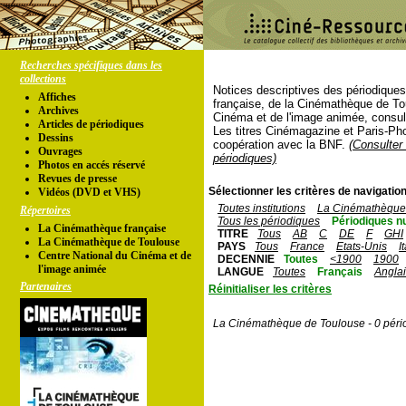
Recherches spécifiques dans les
collections
Notices descriptives des périodique
Affiches
française, de la Cinémathèque de To
Archives
Cinéma et de l'image animée, consul
Articles de périodiques
Les titres Cinémagazine et Paris-Ph
Dessins
coopération avec la BNF.
(Consulter 
Ouvrages
périodiques)
Photos en accés réservé
Revues de presse
Sélectionner les critères de navigation
Vidéos (DVD et VHS)
Toutes institutions
La Cinémathèque 
Répertoires
Tous les périodiques
Périodiques n
La Cinémathèque française
TITRE
Tous
AB
C
DE
F
GHI
La Cinémathèque de Toulouse
PAYS
Tous
France
Etats-Unis
I
Centre National du Cinéma et de
DECENNIE
Toutes
<1900
1900
l'image animée
LANGUE
Toutes
Français
Angla
Partenaires
Réinitialiser les critères
La Cinémathèque de Toulouse - 0 péri