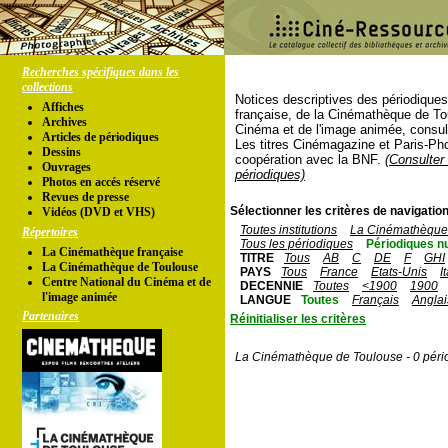
Recherches spécifiques dans les
collections
Notices descriptives des périodique
Affiches
française, de la Cinémathèque de To
Archives
Cinéma et de l'image animée, consul
Articles de périodiques
Les titres Cinémagazine et Paris-Ph
Dessins
coopération avec la BNF.
(Consulter 
Ouvrages
périodiques)
Photos en accés réservé
Revues de presse
Sélectionner les critères de navigation
Vidéos (DVD et VHS)
Toutes institutions
La Cinémathèque 
Répertoires
Tous les périodiques
Périodiques n
La Cinémathèque française
TITRE
Tous
AB
C
DE
F
GHI
La Cinémathèque de Toulouse
PAYS
Tous
France
Etats-Unis
I
Centre National du Cinéma et de
DECENNIE
Toutes
<1900
1900
l'image animée
LANGUE
Toutes
Français
Anglai
Partenaires
Réinitialiser les critères
La Cinémathèque de Toulouse - 0 péri