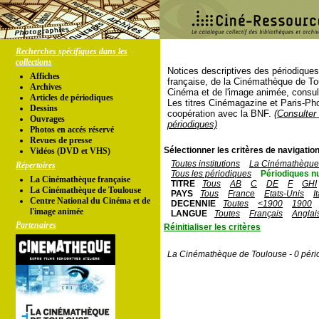
Recherches spécifiques dans les
collections
Notices descriptives des périodique
Affiches
française, de la Cinémathèque de To
Archives
Cinéma et de l'image animée, consul
Articles de périodiques
Les titres Cinémagazine et Paris-Ph
Dessins
coopération avec la BNF.
(Consulter 
Ouvrages
périodiques)
Photos en accés réservé
Revues de presse
Sélectionner les critères de navigation
Vidéos (DVD et VHS)
Toutes institutions
La Cinémathèque 
Répertoires
Tous les périodiques
Périodiques n
La Cinémathèque française
TITRE
Tous
AB
C
DE
F
GHI
La Cinémathèque de Toulouse
PAYS
Tous
France
Etats-Unis
I
Centre National du Cinéma et de
DECENNIE
Toutes
<1900
1900
l'image animée
LANGUE
Toutes
Français
Anglai
Partenaires
Réinitialiser les critères
La Cinémathèque de Toulouse - 0 péri