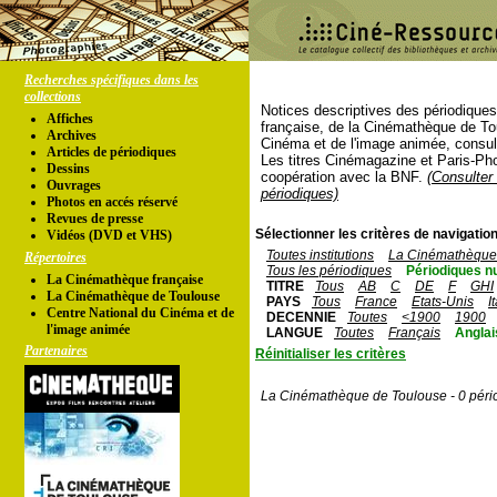
Recherches spécifiques dans les
collections
Notices descriptives des périodique
Affiches
française, de la Cinémathèque de To
Archives
Cinéma et de l'image animée, consul
Articles de périodiques
Les titres Cinémagazine et Paris-Ph
Dessins
coopération avec la BNF.
(Consulter 
Ouvrages
périodiques)
Photos en accés réservé
Revues de presse
Sélectionner les critères de navigation
Vidéos (DVD et VHS)
Toutes institutions
La Cinémathèque 
Répertoires
Tous les périodiques
Périodiques n
La Cinémathèque française
TITRE
Tous
AB
C
DE
F
GHI
La Cinémathèque de Toulouse
PAYS
Tous
France
Etats-Unis
I
Centre National du Cinéma et de
DECENNIE
Toutes
<1900
1900
l'image animée
LANGUE
Toutes
Français
Anglai
Partenaires
Réinitialiser les critères
La Cinémathèque de Toulouse - 0 péri