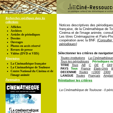
Recherches spécifiques dans les
collections
Notices descriptives des périodique
Affiches
française, de la Cinémathèque de To
Archives
Cinéma et de l'image animée, consul
Articles de périodiques
Les titres Cinémagazine et Paris-Ph
Dessins
coopération avec la BNF.
(Consulter 
Ouvrages
périodiques)
Photos en accés réservé
Revues de presse
Sélectionner les critères de navigation
Vidéos (DVD et VHS)
Toutes institutions
La Cinémathèque 
Répertoires
Tous les périodiques
Périodiques n
La Cinémathèque française
TITRE
Tous
AB
C
DE
F
GHI
La Cinémathèque de Toulouse
PAYS
Tous
France
Etats-Unis
I
Centre National du Cinéma et de
DECENNIE
Toutes
<1900
1900
l'image animée
LANGUE
Toutes
Français
Anglai
Partenaires
Réinitialiser les critères
La Cinémathèque de Toulouse - 0 péri