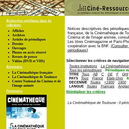
Recherches spécifiques dans les
collections
Notices descriptives des périodique
Affiches
française, de la Cinémathèque de To
Archives
Cinéma et de l'image animée, consul
Articles de périodiques
Les titres Cinémagazine et Paris-Ph
Dessins
coopération avec la BNF.
(Consulter 
Ouvrages
périodiques)
Photos en accés réservé
Revues de presse
Sélectionner les critères de navigation
Vidéos (DVD et VHS)
Toutes institutions
La Cinémathèque 
Répertoires
Tous les périodiques
Périodiques n
La Cinémathèque française
TITRE
Tous
AB
C
DE
F
GHI
La Cinémathèque de Toulouse
PAYS
Tous
France
Etats-Unis
I
Centre National du Cinéma et de
DECENNIE
Toutes
<1900
1900
l'image animée
LANGUE
Toutes
Français
Anglai
Partenaires
Réinitialiser les critères
La Cinémathèque de Toulouse - 0 péri