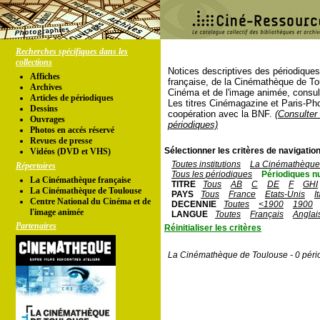
Recherches spécifiques dans les
collections
Notices descriptives des périodique
Affiches
française, de la Cinémathèque de To
Archives
Cinéma et de l'image animée, consul
Articles de périodiques
Les titres Cinémagazine et Paris-Ph
Dessins
coopération avec la BNF.
(Consulter 
Ouvrages
périodiques)
Photos en accés réservé
Revues de presse
Sélectionner les critères de navigation
Vidéos (DVD et VHS)
Toutes institutions
La Cinémathèque 
Répertoires
Tous les périodiques
Périodiques n
La Cinémathèque française
TITRE
Tous
AB
C
DE
F
GHI
La Cinémathèque de Toulouse
PAYS
Tous
France
Etats-Unis
I
Centre National du Cinéma et de
DECENNIE
Toutes
<1900
1900
l'image animée
LANGUE
Toutes
Français
Anglai
Partenaires
Réinitialiser les critères
La Cinémathèque de Toulouse - 0 péri