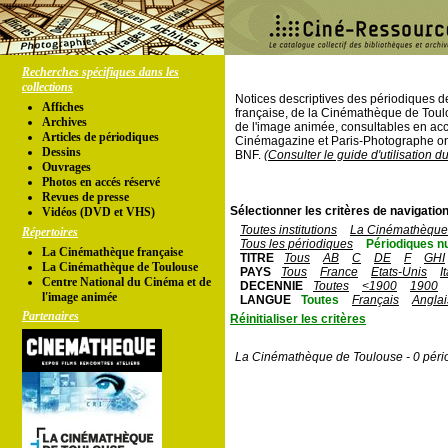
Recherches spécifiques dans les
collections
Notices descriptives des périodiques 
Affiches
française, de la Cinémathèque de Toul
Archives
de l'image animée, consultables en acc
Articles de périodiques
Cinémagazine et Paris-Photographe ont
Dessins
BNF.
(Consulter le guide d'utilisation d
Ouvrages
Photos en accés réservé
Revues de presse
Sélectionner les critères de navigation
Vidéos (DVD et VHS)
Toutes institutions
La Cinémathèque 
Répertoires
Tous les périodiques
Périodiques n
La Cinémathèque française
TITRE
Tous
AB
C
DE
F
GHI
La Cinémathèque de Toulouse
PAYS
Tous
France
Etats-Unis
I
Centre National du Cinéma et de
DECENNIE
Toutes
<1900
1900
l'image animée
LANGUE
Toutes
Français
Anglai
Partenaires
Réinitialiser les critères
La Cinémathèque de Toulouse - 0 péri