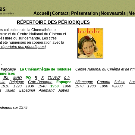
Accueil
Contact
Présentation
Nouveautés
Me
|
|
|
|
RÉPERTOIRE DES PÉRIODIQUES
des collections de la Cinémathèque
ouse et du Centre National du Cinéma et
ès libre ou sur demande. Les titres
 été numérisés en coopération avec la
u répertoire des périodiques)
 :
française
La Cinémathèque de Toulouse
Centre National du Cinéma et de l'
umérisés
JKL
MNO
PQ
R
S
TUVWZ
0-9
talie
Belgique
Grde-Bretagne
Espagne
Allemagne
Canada
Suisse
Aut
1910
1920
1930
1940
1950
1960
1970
1980
1990
>2000
s
Italien
Espagnol
Allemand
Autres
odiques sur 1579