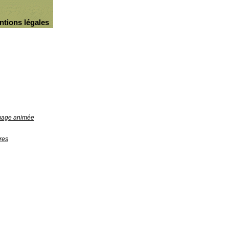
ntions légales
image animée
res