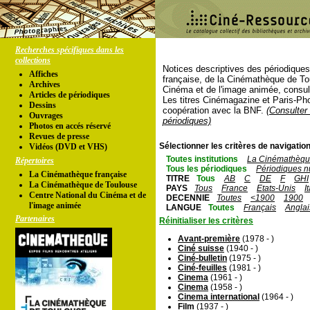
Recherches spécifiques dans les
collections
Notices descriptives des périodique
Affiches
française, de la Cinémathèque de To
Archives
Cinéma et de l'image animée, consul
Articles de périodiques
Les titres Cinémagazine et Paris-Ph
Dessins
coopération avec la BNF.
(Consulter 
Ouvrages
périodiques)
Photos en accés réservé
Revues de presse
Sélectionner les critères de navigation
Vidéos (DVD et VHS)
Toutes institutions
La Cinémathèque
Répertoires
Tous les périodiques
Périodiques n
La Cinémathèque française
TITRE
Tous
AB
C
DE
F
GHI
La Cinémathèque de Toulouse
PAYS
Tous
France
Etats-Unis
I
Centre National du Cinéma et de
DECENNIE
Toutes
<1900
1900
l'image animée
LANGUE
Toutes
Français
Anglai
Partenaires
Réinitialiser les critères
Avant-première
(1978 - )
Ciné suisse
(1940 - )
Ciné-bulletin
(1975 - )
Ciné-feuilles
(1981 - )
Cinema
(1961 - )
Cinema
(1958 - )
Cinema international
(1964 - )
Film
(1937 - )