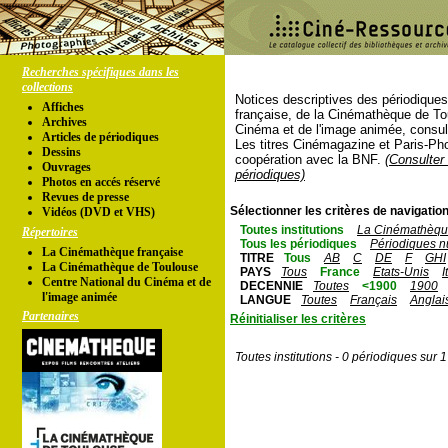
Recherches spécifiques dans les
collections
Notices descriptives des périodique
Affiches
française, de la Cinémathèque de To
Archives
Cinéma et de l'image animée, consul
Articles de périodiques
Les titres Cinémagazine et Paris-Ph
Dessins
coopération avec la BNF.
(Consulter 
Ouvrages
périodiques)
Photos en accés réservé
Revues de presse
Sélectionner les critères de navigation
Vidéos (DVD et VHS)
Toutes institutions
La Cinémathèque
Répertoires
Tous les périodiques
Périodiques n
La Cinémathèque française
TITRE
Tous
AB
C
DE
F
GHI
La Cinémathèque de Toulouse
PAYS
Tous
France
Etats-Unis
I
Centre National du Cinéma et de
DECENNIE
Toutes
<1900
1900
l'image animée
LANGUE
Toutes
Français
Anglai
Partenaires
Réinitialiser les critères
Toutes institutions - 0 périodiques sur 