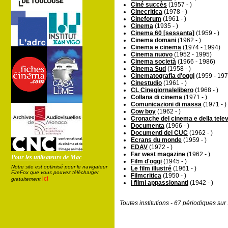
Ciné succès
(1957 - )
Cinecritica
(1978 - )
Cineforum
(1961 - )
Cinema
(1935 - )
Cinema 60 [sessanta]
(1959 - )
Cinema domani
(1962 - )
Cinema e cinema
(1974 - 1994)
Cinema nuovo
(1952 - 1995)
Cinema società
(1966 - 1986)
Cinema Sud
(1958 - )
Cinematografia d'oggi
(1959 - 197
Cinestudio
(1961 - )
CL Cinegiornalelibero
(1968 - )
Collana di cinema
(1971 - )
Comunicazioni di massa
(1971 - )
Cow boy
(1962 - )
Cronache del cinema e della tele
Documenta
(1966 - )
Documenti del CUC
(1962 - )
Ecrans du monde
(1959 - )
EDAV
(1972 - )
Far west magazine
(1962 - )
Pour les utilisateurs de Mac
Film d'oggi
(1945 - )
Notre site est optimisé pour le navigateur
Le film illustré
(1961 - )
FireFox que vous pouvez télécharger
Filmcritica
(1950 - )
ici
gratuitement
I filmi appassionanti
(1942 - )
Toutes institutions - 67 périodiques su