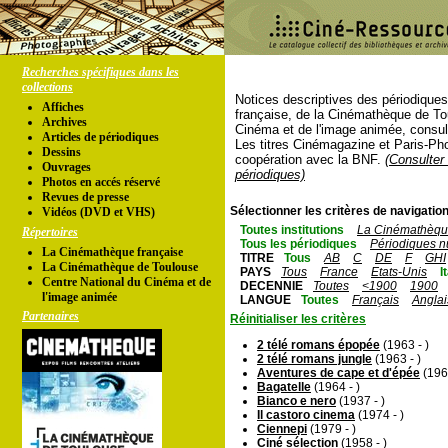
Recherches spécifiques dans les
collections
Notices descriptives des périodique
Affiches
française, de la Cinémathèque de To
Archives
Cinéma et de l'image animée, consul
Articles de périodiques
Les titres Cinémagazine et Paris-Ph
Dessins
coopération avec la BNF.
(Consulter 
Ouvrages
périodiques)
Photos en accés réservé
Revues de presse
Sélectionner les critères de navigation
Vidéos (DVD et VHS)
Toutes institutions
La Cinémathèque
Répertoires
Tous les périodiques
Périodiques n
La Cinémathèque française
TITRE
Tous
AB
C
DE
F
GHI
La Cinémathèque de Toulouse
PAYS
Tous
France
Etats-Unis
I
Centre National du Cinéma et de
DECENNIE
Toutes
<1900
1900
l'image animée
LANGUE
Toutes
Français
Anglai
Partenaires
Réinitialiser les critères
2 télé romans épopée
(1963 - )
2 télé romans jungle
(1963 - )
Aventures de cape et d'épée
(1963
Bagatelle
(1964 - )
Bianco e nero
(1937 - )
Il castoro cinema
(1974 - )
Ciennepi
(1979 - )
Ciné sélection
(1958 - )