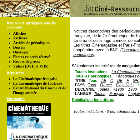
Recherches spécifiques dans les
collections
Notices descriptives des périodique
Affiches
française, de la Cinémathèque de To
Archives
Cinéma et de l'image animée, consul
Articles de périodiques
Les titres Cinémagazine et Paris-Ph
Dessins
coopération avec la BNF.
(Consulter 
Ouvrages
périodiques)
Photos en accés réservé
Revues de presse
Sélectionner les critères de navigation
Vidéos (DVD et VHS)
Toutes institutions
La Cinémathèque
Répertoires
Tous les périodiques
Périodiques n
La Cinémathèque française
TITRE
Tous
AB
C
DE
F
GHI
La Cinémathèque de Toulouse
PAYS
Tous
France
Etats-Unis
I
Centre National du Cinéma et de
DECENNIE
Toutes
<1900
1900
l'image animée
LANGUE
Toutes
Français
Anglai
Partenaires
Réinitialiser les critères
Toutes institutions - 0 périodiques sur 