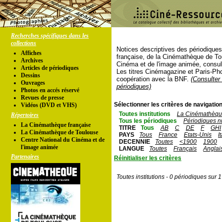
Recherches spécifiques dans les
collections
Notices descriptives des périodique
Affiches
française, de la Cinémathèque de To
Archives
Cinéma et de l'image animée, consul
Articles de périodiques
Les titres Cinémagazine et Paris-Ph
Dessins
coopération avec la BNF.
(Consulter 
Ouvrages
périodiques)
Photos en accés réservé
Revues de presse
Sélectionner les critères de navigation
Vidéos (DVD et VHS)
Toutes institutions
La Cinémathèque
Répertoires
Tous les périodiques
Périodiques n
La Cinémathèque française
TITRE
Tous
AB
C
DE
F
GHI
La Cinémathèque de Toulouse
PAYS
Tous
France
Etats-Unis
I
Centre National du Cinéma et de
DECENNIE
Toutes
<1900
1900
l'image animée
LANGUE
Toutes
Français
Anglai
Partenaires
Réinitialiser les critères
Toutes institutions - 0 périodiques sur 