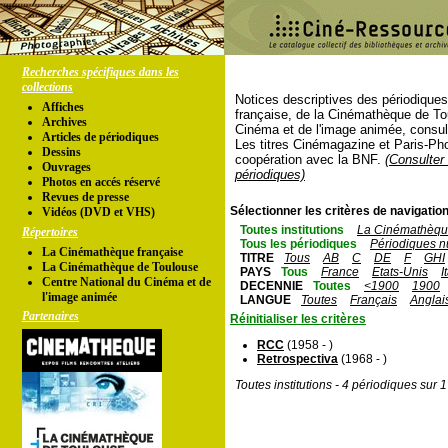
Recherches spécifiques dans les
collections
Notices descriptives des périodique
Affiches
française, de la Cinémathèque de To
Archives
Cinéma et de l'image animée, consul
Articles de périodiques
Les titres Cinémagazine et Paris-Ph
Dessins
coopération avec la BNF.
(Consulter 
Ouvrages
périodiques)
Photos en accés réservé
Revues de presse
Sélectionner les critères de navigation
Vidéos (DVD et VHS)
Toutes institutions
La Cinémathèque
Répertoires
Tous les périodiques
Périodiques n
La Cinémathèque française
TITRE
Tous
AB
C
DE
F
GHI
La Cinémathèque de Toulouse
PAYS
Tous
France
Etats-Unis
I
Centre National du Cinéma et de
DECENNIE
Toutes
<1900
1900
l'image animée
LANGUE
Toutes
Français
Anglai
Partenaires
Réinitialiser les critères
RCC
(1958 - )
Retrospectiva
(1968 - )
Toutes institutions - 4 périodiques sur 