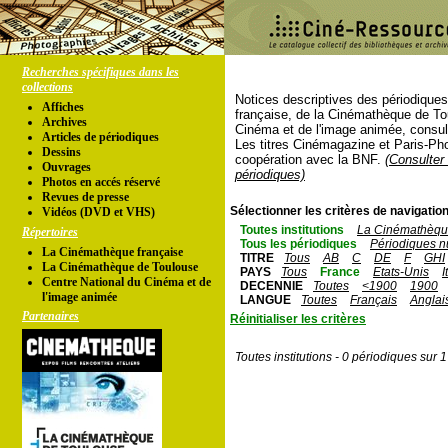
Recherches spécifiques dans les
collections
Notices descriptives des périodique
Affiches
française, de la Cinémathèque de To
Archives
Cinéma et de l'image animée, consul
Articles de périodiques
Les titres Cinémagazine et Paris-Ph
Dessins
coopération avec la BNF.
(Consulter 
Ouvrages
périodiques)
Photos en accés réservé
Revues de presse
Sélectionner les critères de navigation
Vidéos (DVD et VHS)
Toutes institutions
La Cinémathèque
Répertoires
Tous les périodiques
Périodiques n
La Cinémathèque française
TITRE
Tous
AB
C
DE
F
GHI
La Cinémathèque de Toulouse
PAYS
Tous
France
Etats-Unis
I
Centre National du Cinéma et de
DECENNIE
Toutes
<1900
1900
l'image animée
LANGUE
Toutes
Français
Anglai
Partenaires
Réinitialiser les critères
Toutes institutions - 0 périodiques sur 