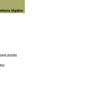
ntions légales
'image animée
tres