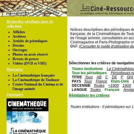
Recherches spécifiques dans les
collections
Notices descriptives des périodiques 
Affiches
française, de la Cinémathèque de Toul
Archives
de l'image animée, consultables en acc
Articles de périodiques
Cinémagazine et Paris-Photographe ont
Dessins
BNF.
(Consulter le guide d'utilisation d
Ouvrages
Photos en accés réservé
Revues de presse
Sélectionner les critères de navigation
Vidéos (DVD et VHS)
Toutes institutions
La Cinémathèque
Répertoires
Tous les périodiques
Périodiques n
La Cinémathèque française
TITRE
Tous
AB
C
DE
F
GHI
La Cinémathèque de Toulouse
PAYS
Tous
France
Etats-Unis
Centre National du Cinéma et de
DECENNIE
Toutes
<1900
1900
l'image animée
LANGUE
Toutes
Français
Angla
Partenaires
Réinitialiser les critères
Toutes institutions - 0 périodiques sur 