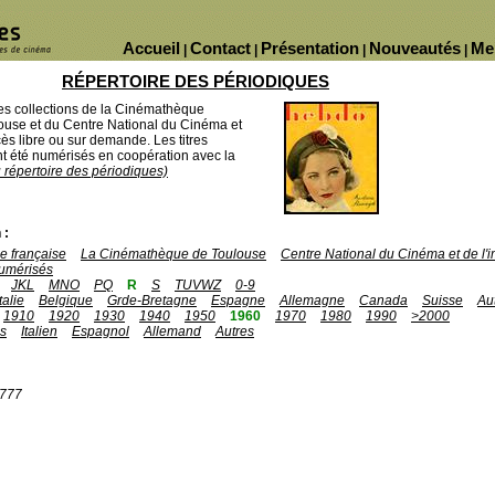
Accueil
Contact
Présentation
Nouveautés
Me
|
|
|
|
RÉPERTOIRE DES PÉRIODIQUES
des collections de la Cinémathèque
ouse et du Centre National du Cinéma et
ès libre ou sur demande. Les titres
 été numérisés en coopération avec la
u répertoire des périodiques)
 :
 française
La Cinémathèque de Toulouse
Centre National du Cinéma et de l
umérisés
JKL
MNO
PQ
R
S
TUVWZ
0-9
Italie
Belgique
Grde-Bretagne
Espagne
Allemagne
Canada
Suisse
Au
1910
1920
1930
1940
1950
1960
1970
1980
1990
>2000
is
Italien
Espagnol
Allemand
Autres
1777