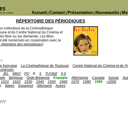
Accueil
Contact
Présentation
Nouveautés
Me
|
|
|
|
RÉPERTOIRE DES PÉRIODIQUES
des collections de la Cinémathèque
ouse et du Centre National du Cinéma et
ès libre ou sur demande. Les titres
 été numérisés en coopération avec la
u répertoire des périodiques)
 :
 française
La Cinémathèque de Toulouse
Centre National du Cinéma et de l
umérisés
JKL
MNO
PQ
R
S
TUVWZ
0-9
talie
Belgique
Grde-Bretagne
Espagne
Allemagne
Canada
Suisse
Aut
1910
1920
1930
1940
1950
1960
1970
1980
1990
>2000
s
Italien
Espagnol
Allemand
Autres
1777