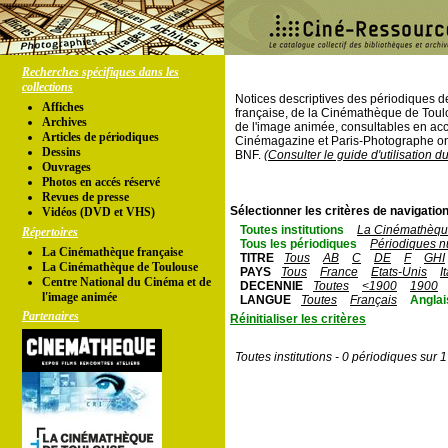
Recherches spécifiques dans les
collections
Notices descriptives des périodiques 
Affiches
française, de la Cinémathèque de Toul
Archives
de l'image animée, consultables en acc
Articles de périodiques
Cinémagazine et Paris-Photographe ont
Dessins
BNF.
(Consulter le guide d'utilisation d
Ouvrages
Photos en accés réservé
Revues de presse
Sélectionner les critères de navigation
Vidéos (DVD et VHS)
Toutes institutions
La Cinémathèque
Répertoires
Tous les périodiques
Périodiques n
La Cinémathèque française
TITRE
Tous
AB
C
DE
F
GHI
La Cinémathèque de Toulouse
PAYS
Tous
France
Etats-Unis
I
Centre National du Cinéma et de
DECENNIE
Toutes
<1900
1900
l'image animée
LANGUE
Toutes
Français
Anglai
Partenaires
Réinitialiser les critères
Toutes institutions - 0 périodiques sur 