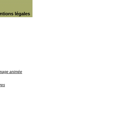
ntions légales
'image animée
res