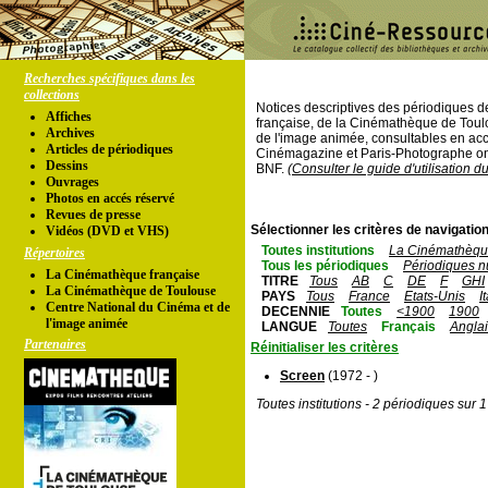
Recherches spécifiques dans les
collections
Notices descriptives des périodiques 
Affiches
française, de la Cinémathèque de Toul
Archives
de l'image animée, consultables en acc
Articles de périodiques
Cinémagazine et Paris-Photographe ont
Dessins
BNF.
(Consulter le guide d'utilisation d
Ouvrages
Photos en accés réservé
Revues de presse
Sélectionner les critères de navigation
Vidéos (DVD et VHS)
Toutes institutions
La Cinémathèque
Répertoires
Tous les périodiques
Périodiques n
La Cinémathèque française
TITRE
Tous
AB
C
DE
F
GHI
La Cinémathèque de Toulouse
PAYS
Tous
France
Etats-Unis
I
Centre National du Cinéma et de
DECENNIE
Toutes
<1900
1900
l'image animée
LANGUE
Toutes
Français
Angla
Partenaires
Réinitialiser les critères
Screen
(1972 - )
Toutes institutions - 2 périodiques sur 