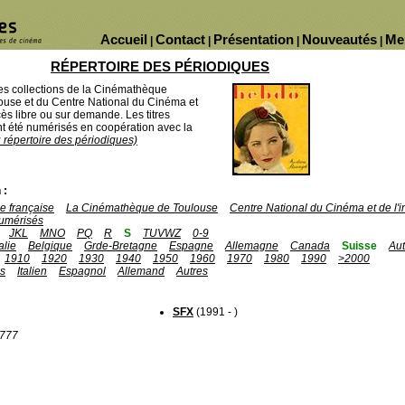
Accueil
Contact
Présentation
Nouveautés
Me
|
|
|
|
RÉPERTOIRE DES PÉRIODIQUES
des collections de la Cinémathèque
ouse et du Centre National du Cinéma et
ès libre ou sur demande. Les titres
 été numérisés en coopération avec la
u répertoire des périodiques)
 :
 française
La Cinémathèque de Toulouse
Centre National du Cinéma et de l
umérisés
JKL
MNO
PQ
R
S
TUVWZ
0-9
talie
Belgique
Grde-Bretagne
Espagne
Allemagne
Canada
Suisse
Aut
1910
1920
1930
1940
1950
1960
1970
1980
1990
>2000
is
Italien
Espagnol
Allemand
Autres
SFX
(1991 - )
1777