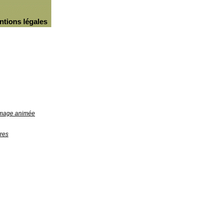
ntions légales
'image animée
res