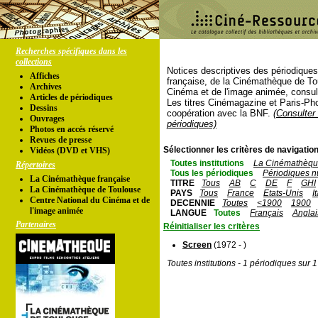
Recherches spécifiques dans les
collections
Notices descriptives des périodique
Affiches
française, de la Cinémathèque de To
Archives
Cinéma et de l'image animée, consul
Articles de périodiques
Les titres Cinémagazine et Paris-Ph
Dessins
coopération avec la BNF.
(Consulter 
Ouvrages
périodiques)
Photos en accés réservé
Revues de presse
Sélectionner les critères de navigation
Vidéos (DVD et VHS)
Toutes institutions
La Cinémathèque
Répertoires
Tous les périodiques
Périodiques n
La Cinémathèque française
TITRE
Tous
AB
C
DE
F
GHI
La Cinémathèque de Toulouse
PAYS
Tous
France
Etats-Unis
I
Centre National du Cinéma et de
DECENNIE
Toutes
<1900
1900
l'image animée
LANGUE
Toutes
Français
Anglai
Partenaires
Réinitialiser les critères
Screen
(1972 - )
Toutes institutions - 1 périodiques sur 