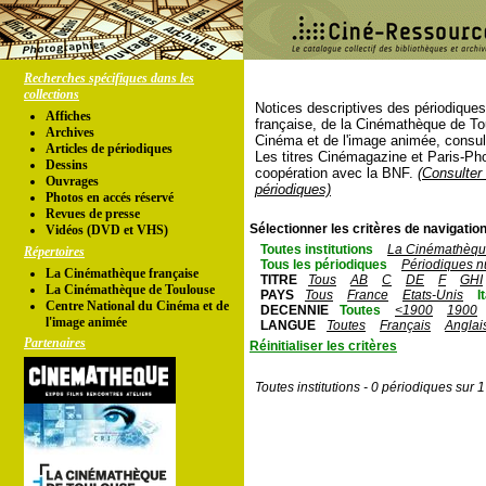
Recherches spécifiques dans les
collections
Notices descriptives des périodique
Affiches
française, de la Cinémathèque de To
Archives
Cinéma et de l'image animée, consul
Articles de périodiques
Les titres Cinémagazine et Paris-Ph
Dessins
coopération avec la BNF.
(Consulter 
Ouvrages
périodiques)
Photos en accés réservé
Revues de presse
Sélectionner les critères de navigation
Vidéos (DVD et VHS)
Toutes institutions
La Cinémathèque
Répertoires
Tous les périodiques
Périodiques n
La Cinémathèque française
TITRE
Tous
AB
C
DE
F
GHI
La Cinémathèque de Toulouse
PAYS
Tous
France
Etats-Unis
I
Centre National du Cinéma et de
DECENNIE
Toutes
<1900
1900
l'image animée
LANGUE
Toutes
Français
Anglai
Partenaires
Réinitialiser les critères
Toutes institutions - 0 périodiques sur 