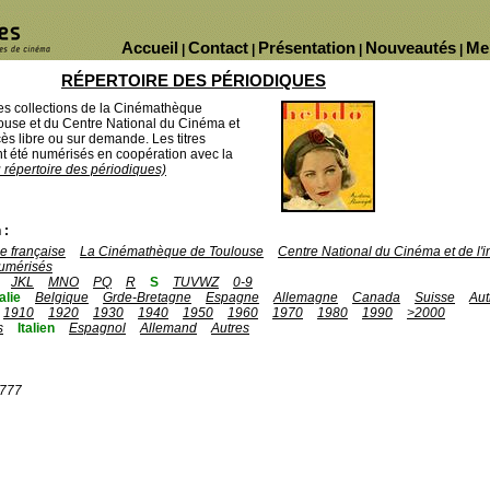
Accueil
Contact
Présentation
Nouveautés
Me
|
|
|
|
RÉPERTOIRE DES PÉRIODIQUES
des collections de la Cinémathèque
ouse et du Centre National du Cinéma et
ès libre ou sur demande. Les titres
 été numérisés en coopération avec la
u répertoire des périodiques)
 :
 française
La Cinémathèque de Toulouse
Centre National du Cinéma et de l
umérisés
JKL
MNO
PQ
R
S
TUVWZ
0-9
talie
Belgique
Grde-Bretagne
Espagne
Allemagne
Canada
Suisse
Aut
1910
1920
1930
1940
1950
1960
1970
1980
1990
>2000
s
Italien
Espagnol
Allemand
Autres
1777