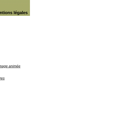
ntions légales
'image animée
res