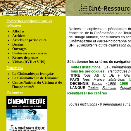
Recherches spécifiques dans les
collections
Notices descriptives des périodiques 
Affiches
française, de la Cinémathèque de Toul
Archives
de l'image animée, consultables en acc
Articles de périodiques
Cinémagazine et Paris-Photographe ont
Dessins
BNF.
(Consulter le guide d'utilisation d
Ouvrages
Photos en accés réservé
Revues de presse
Sélectionner les critères de navigation
Vidéos (DVD et VHS)
Toutes institutions
La Cinémathèque
Répertoires
Tous les périodiques
Périodiques n
La Cinémathèque française
TITRE
Tous
AB
C
DE
F
GHI
La Cinémathèque de Toulouse
PAYS
Tous
France
Etats-Unis
I
Centre National du Cinéma et de
DECENNIE
Toutes
<1900
1900
l'image animée
LANGUE
Toutes
Français
Anglai
Partenaires
Réinitialiser les critères
Toutes institutions - 0 périodiques sur 