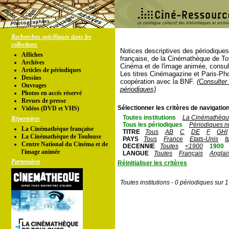
Recherches spécifiques dans les
collections
Notices descriptives des périodique
Affiches
française, de la Cinémathèque de To
Archives
Cinéma et de l'image animée, consul
Articles de périodiques
Les titres Cinémagazine et Paris-Ph
Dessins
coopération avec la BNF.
(Consulter 
Ouvrages
périodiques)
Photos en accés réservé
Revues de presse
Sélectionner les critères de navigation
Vidéos (DVD et VHS)
Toutes institutions
La Cinémathèque
Répertoires
Tous les périodiques
Périodiques n
La Cinémathèque française
TITRE
Tous
AB
C
DE
F
GHI
La Cinémathèque de Toulouse
PAYS
Tous
France
Etats-Unis
I
Centre National du Cinéma et de
DECENNIE
Toutes
<1900
1900
l'image animée
LANGUE
Toutes
Français
Anglai
Partenaires
Réinitialiser les critères
Toutes institutions - 0 périodiques sur 