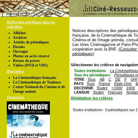
Recherches spécifiques dans les
collections
Notices descriptives des périodique
Affiches
française, de la Cinémathèque de To
Archives
Cinéma et de l'image animée, consul
Articles de périodiques
Les titres Cinémagazine et Paris-Ph
Dessins
coopération avec la BNF.
(Consulter 
Ouvrages
périodiques)
Photos en accés réservé
Revues de presse
Sélectionner les critères de navigation
Vidéos (DVD et VHS)
Toutes institutions
La Cinémathèque
Répertoires
Tous les périodiques
Périodiques n
La Cinémathèque française
TITRE
Tous
AB
C
DE
F
GHI
La Cinémathèque de Toulouse
PAYS
Tous
France
Etats-Unis
I
Centre National du Cinéma et de
DECENNIE
Toutes
<1900
1900
l'image animée
LANGUE
Toutes
Français
Anglai
Partenaires
Réinitialiser les critères
Toutes institutions - 0 périodiques sur 