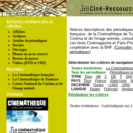
Recherches spécifiques dans les
collections
Notices descriptives des périodique
Affiches
française, de la Cinémathèque de To
Archives
Cinéma et de l'image animée, consul
Articles de périodiques
Les titres Cinémagazine et Paris-Ph
Dessins
coopération avec la BNF.
(Consulter 
Ouvrages
périodiques)
Photos en accés réservé
Revues de presse
Sélectionner les critères de navigation
Vidéos (DVD et VHS)
Toutes institutions
La Cinémathèque
Répertoires
Tous les périodiques
Périodiques n
La Cinémathèque française
TITRE
Tous
AB
C
DE
F
GHI
La Cinémathèque de Toulouse
PAYS
Tous
France
Etats-Unis
I
Centre National du Cinéma et de
DECENNIE
Toutes
<1900
1900
l'image animée
LANGUE
Toutes
Français
Anglai
Partenaires
Réinitialiser les critères
Toutes institutions - 0 périodiques sur 