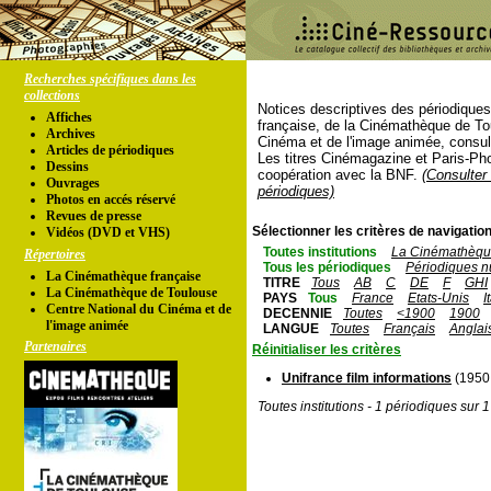
Recherches spécifiques dans les
collections
Notices descriptives des périodique
Affiches
française, de la Cinémathèque de To
Archives
Cinéma et de l'image animée, consul
Articles de périodiques
Les titres Cinémagazine et Paris-Ph
Dessins
coopération avec la BNF.
(Consulter 
Ouvrages
périodiques)
Photos en accés réservé
Revues de presse
Sélectionner les critères de navigation
Vidéos (DVD et VHS)
Toutes institutions
La Cinémathèque
Répertoires
Tous les périodiques
Périodiques n
La Cinémathèque française
TITRE
Tous
AB
C
DE
F
GHI
La Cinémathèque de Toulouse
PAYS
Tous
France
Etats-Unis
I
Centre National du Cinéma et de
DECENNIE
Toutes
<1900
1900
l'image animée
LANGUE
Toutes
Français
Anglai
Partenaires
Réinitialiser les critères
Unifrance film informations
(1950 
Toutes institutions - 1 périodiques sur 