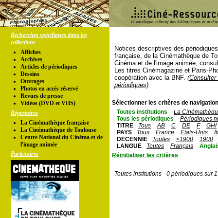
Recherches spécifiques dans les
collections
Notices descriptives des périodique
Affiches
française, de la Cinémathèque de To
Archives
Cinéma et de l'image animée, consul
Articles de périodiques
Les titres Cinémagazine et Paris-Ph
Dessins
coopération avec la BNF.
(Consulter 
Ouvrages
périodiques)
Photos en accés réservé
Revues de presse
Sélectionner les critères de navigation
Vidéos (DVD et VHS)
Toutes institutions
La Cinémathèque
Répertoires
Tous les périodiques
Périodiques n
La Cinémathèque française
TITRE
Tous
AB
C
DE
F
GHI
La Cinémathèque de Toulouse
PAYS
Tous
France
Etats-Unis
I
Centre National du Cinéma et de
DECENNIE
Toutes
<1900
1900
l'image animée
LANGUE
Toutes
Français
Anglai
Partenaires
Réinitialiser les critères
Toutes institutions - 0 périodiques sur 